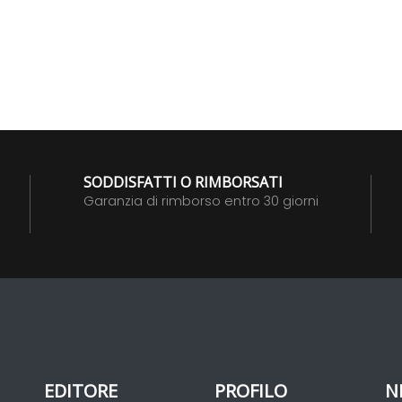
SODDISFATTI O RIMBORSATI
Garanzia di rimborso entro 30 giorni
EDITORE
PROFILO
N