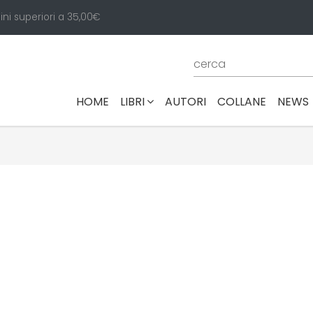
ini superiori a 35,00€
(CURRENT)
HOME
LIBRI
AUTORI
COLLANE
NEWS