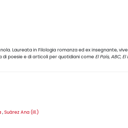
agnola. Laureata in Filologia romanza ed ex insegnante, vive
ra di poesie e di articoli per quotidiani come
El País, ABC, E
a
,
Suárez Ana (ill.)