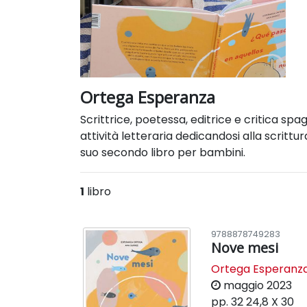
Ortega Esperanza
Scrittrice, poetessa, editrice e critica sp
attività letteraria dedicandosi alla scrittu
suo secondo libro per bambini.
1
libro
9788878749283
Nove mesi
Ortega Esperanz
maggio 2023
pp. 32
24,8 X 30