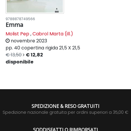
9788878749566
Emma
Molist Pep
,
Cabrol Marta (ill.)
novembre 2023
pp. 40
copertina rigida
21,5 X 21,5
€ 13,50
€ 12,82
disponibile
SPEDIZIONE & RESO GRATUITI
Spedizione nazionale gratuita per ordini superiori a 35,00 €
SODDISFATTI O RIMBORSATI