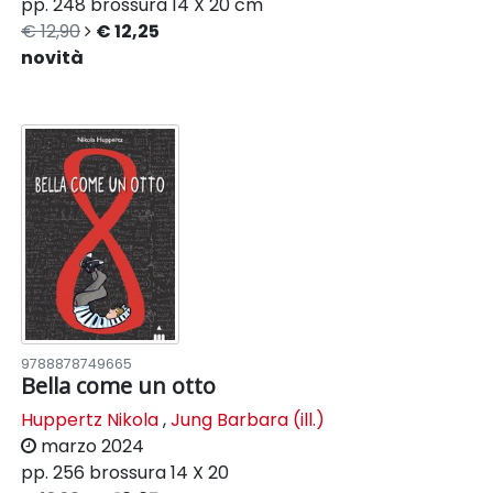
pp. 248
brossura
14 X 20 cm
€ 12,90
€ 12,25
novità
9788878749665
Bella come un otto
Huppertz Nikola
,
Jung Barbara (ill.)
marzo 2024
pp. 256
brossura
14 X 20