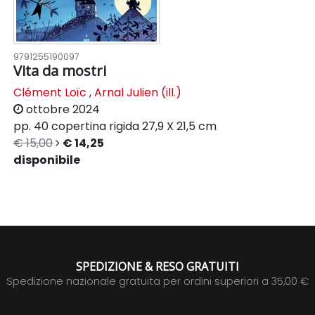
9791255190097
Vita da mostri
Clément Loïc
,
Arnal Julien (ill.)
ottobre 2024
pp. 40
copertina rigida
27,9 X 21,5 cm
€ 15,00
€ 14,25
disponibile
SPEDIZIONE & RESO GRATUITI
Spedizione nazionale gratuita per ordini superiori a 35,00 €