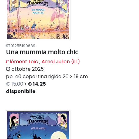
9791255190639
Una mummia molto chic
Clément Loïc
,
Arnal Julien (ill.)
ottobre 2025
pp. 40
copertina rigida
26 X 19 cm
€ 15,00
€ 14,25
disponibile