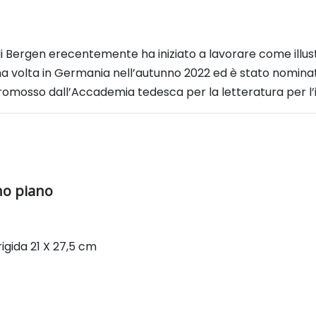
di Bergen e
recentemente ha iniziato a lavorare come illus
ma volta in Germania nell’autunno 2022 ed è stato nominat
 promosso
dall’Accademia tedesca per la letteratura per l’i
ano piano
rigida
21 X 27,5 cm