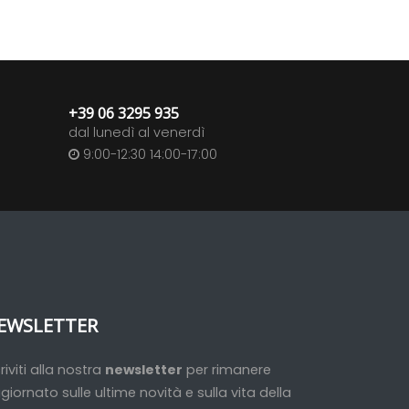
+39 06 3295 935
dal lunedì al venerdì
9:00-12:30 14:00-17:00
EWSLETTER
criviti alla nostra
newsletter
per rimanere
giornato sulle ultime novità e sulla vita della