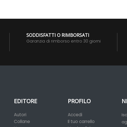
SODDISFATTI O RIMBORSATI
Garanzia di rimborso entro 30 giorni
EDITORE
PROFILO
N
Autori
Accedi
Is
Collane
Il tuo carrello
ag