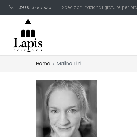
+39 06 3295 935
Spedizioni nazionali gratuite per ord
Home
Malina Tini