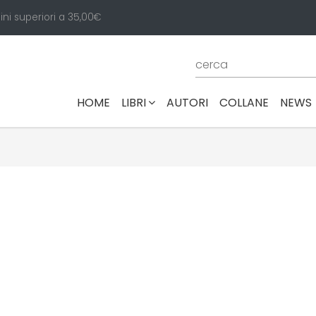
ini superiori a 35,00€
(CURRENT)
HOME
LIBRI
AUTORI
COLLANE
NEWS