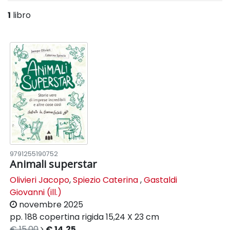
1
libro
9791255190752
Animali superstar
Olivieri Jacopo
,
Spiezio Caterina
,
Gastaldi
Giovanni (ill.)
novembre 2025
pp. 188
copertina rigida
15,24 X 23 cm
€ 15,00
€ 14,25