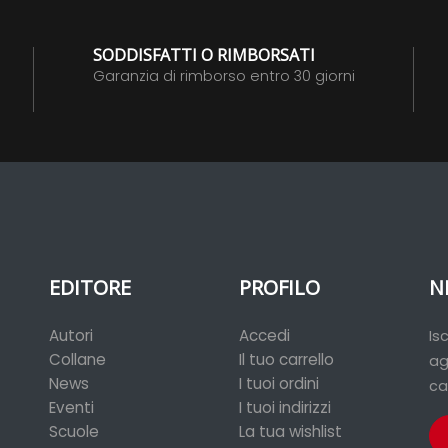
SODDISFATTI O RIMBORSATI
Garanzia di rimborso entro 30 giorni
EDITORE
PROFILO
N
Autori
Accedi
Is
Collane
Il tuo carrello
ag
News
I tuoi ordini
ca
Eventi
I tuoi indirizzi
Scuole
La tua wishlist