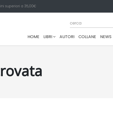
ini superiori a 35,00€
(CURRENT)
HOME
LIBRI
AUTORI
COLLANE
NEWS
trovata