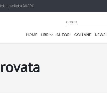
ini superiori a 35,00€
(CURRENT)
HOME
LIBRI
AUTORI
COLLANE
NEWS
trovata