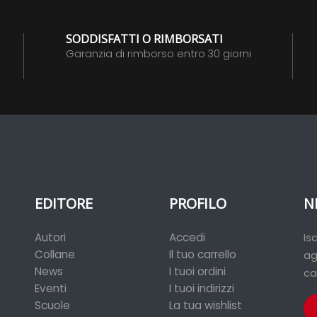
SODDISFATTI O RIMBORSATI
Garanzia di rimborso entro 30 giorni
EDITORE
PROFILO
N
Autori
Accedi
Is
Collane
Il tuo carrello
ag
News
I tuoi ordini
ca
Eventi
I tuoi indirizzi
Scuole
La tua wishlist