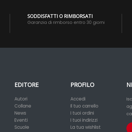
SODDISFATTI O RIMBORSATI
Garanzia di rimborso entro 30 giorni
EDITORE
PROFILO
N
Autori
Accedi
Is
Collane
Il tuo carrello
ag
News
I tuoi ordini
ca
Eventi
I tuoi indirizzi
Scuole
La tua wishlist