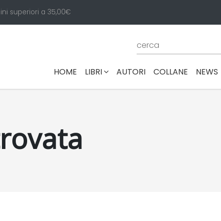
ini superiori a 35,00€
(CURRENT)
HOME
LIBRI
AUTORI
COLLANE
NEWS
trovata