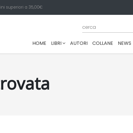
ini superiori a 35,00€
(CURRENT)
HOME
LIBRI
AUTORI
COLLANE
NEWS
trovata