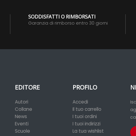
SODDISFATTI O RIMBORSATI
Garanzia di rimborso entro 30 giorni
EDITORE
PROFILO
N
Autori
Accedi
Is
Collane
Il tuo carrello
ag
News
I tuoi ordini
ca
Eventi
I tuoi indirizzi
Scuole
La tua wishlist