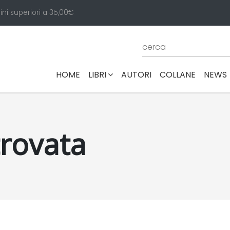
ini superiori a 35,00€
(CURRENT)
HOME
LIBRI
AUTORI
COLLANE
NEWS
trovata