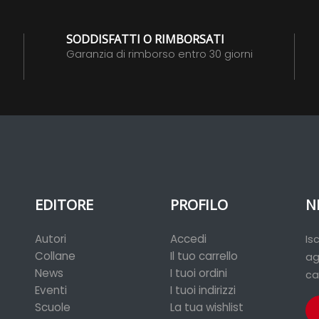
SODDISFATTI O RIMBORSATI
Garanzia di rimborso entro 30 giorni
EDITORE
PROFILO
N
Autori
Accedi
Is
Collane
Il tuo carrello
ag
News
I tuoi ordini
ca
Eventi
I tuoi indirizzi
Scuole
La tua wishlist