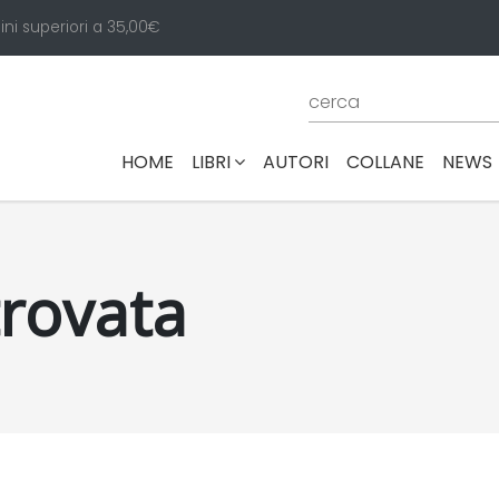
ini superiori a 35,00€
(CURRENT)
HOME
LIBRI
AUTORI
COLLANE
NEWS
trovata