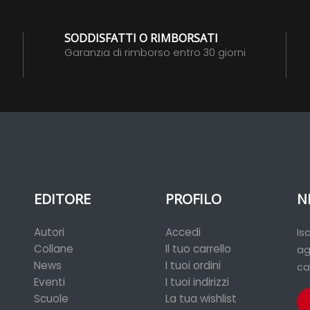
SODDISFATTI O RIMBORSATI
Garanzia di rimborso entro 30 giorni
EDITORE
PROFILO
N
Autori
Accedi
Is
Collane
Il tuo carrello
ag
News
I tuoi ordini
ca
Eventi
I tuoi indirizzi
Scuole
La tua wishlist