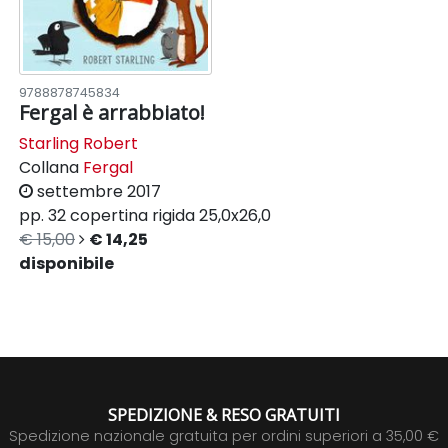
9788878745834
Fergal è arrabbiato!
Starling Robert
Collana
Fergal
settembre 2017
pp. 32
copertina rigida
25,0x26,0
€ 15,00
€ 14,25
disponibile
SPEDIZIONE & RESO GRATUITI
Spedizione nazionale gratuita per ordini superiori a 35,00 €