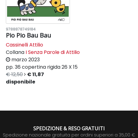
9788878749184
Pio Pio Bau Bau
Cassinelli Attilio
Collana
I Senza Parole di Attilio
marzo 2023
pp. 36
copertina rigida
26 X 15
€ 12,50
€ 11,87
disponibile
SPEDIZIONE & RESO GRATUITI
Spedizione nazionale gratuita per ordini superiori a 35,00 €