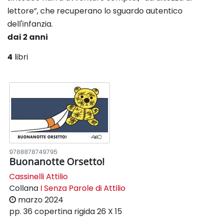
lettore”, che recuperano lo sguardo autentico
dell'infanzia.
dai 2 anni
4
libri
9788878749795
Buonanotte Orsetto!
Cassinelli Attilio
Collana
I Senza Parole di Attilio
marzo 2024
pp. 36
copertina rigida
26 X 15