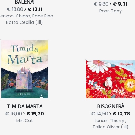
BALENA!
€ 9,80
€ 9,31
€ 13,80
€ 13,11
Ross Tony
renzoni Chiara, Pace Pino ,
Botta Cecilia (.ill)
TIMIDA MARTA
BISOGNERÀ
€ 16,00
€ 15,20
€ 14,50
€ 13,78
Min Cat
Lenain Thierry ,
Tallec Olivier (.ill)