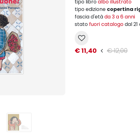
tipo libro
albo illustrato
tipo edizione
copertina ri
fascia d'età
da 3 a 6 anni
stato
fuori catalogo
dal 21
€ 11,40
€ 12,00