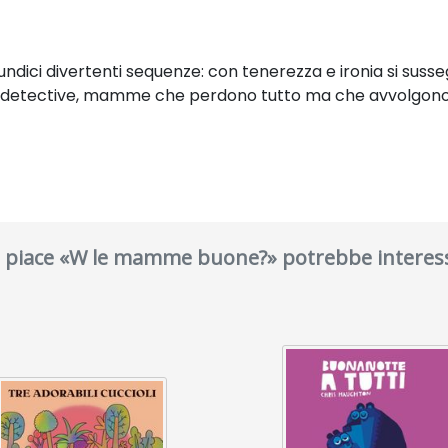
n undici divertenti sequenze: con tenerezza e ironia si s
e detective, mamme che perdono tutto ma che avvolgono i l
ti piace «W le mamme buone?» potrebbe interess