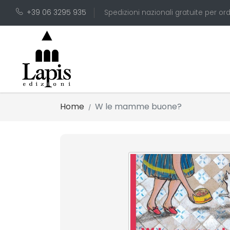
+39 06 3295 935
Spedizioni nazionali gratuite per ord
Home
W le mamme buone?