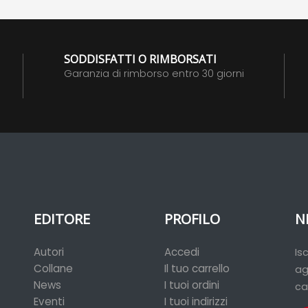
SODDISFATTI O RIMBORSATI
Garanzia di rimborso entro 30 giorni
EDITORE
PROFILO
N
Autori
Accedi
Is
Collane
Il tuo carrello
ag
News
I tuoi ordini
ca
Eventi
I tuoi indirizzi