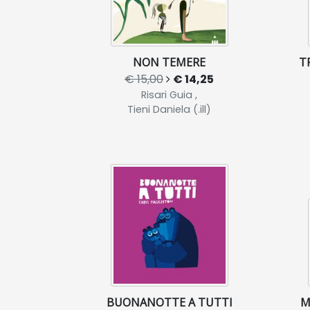
NON TEMERE
T
€ 15,00
€ 14,25
Risari Guia ,
Tieni Daniela (.ill)
BUONANOTTE A TUTTI
M