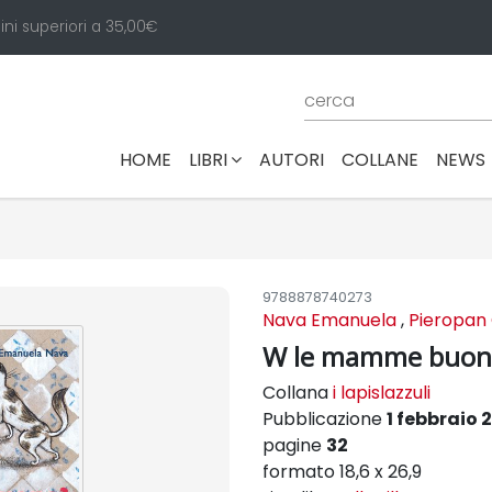
ini superiori a 35,00€
(CURRENT)
HOME
LIBRI
AUTORI
COLLANE
NEWS
9788878740273
Nava Emanuela
,
Pieropan C
W le mamme buon
Collana
i lapislazzuli
Pubblicazione
1 febbraio 
pagine
32
formato 18,6 x 26,9