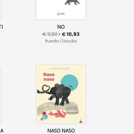
I
NO
€ 11,50
€ 10,93
Rueda Claudia
MA
NASO NASO