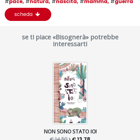
#
pace,
#
natura,
#
nascita,
#
mamma,
#
guerra
scheda
se ti piace «Bisognerà» potrebbe
interessarti
NON SONO STATO IO!
€ 14,50
€ 13,78