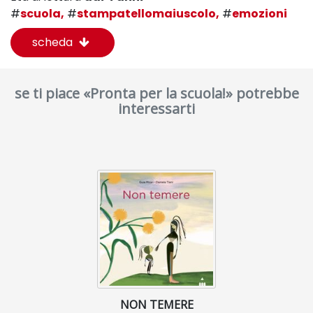
#
scuola,
#
stampatellomaiuscolo,
#
emozioni
scheda
se ti piace «Pronta per la scuola!» potrebbe
interessarti
NON TEMERE