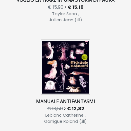
VOGLIO ENTRARE IN UNA STORIA DI PAURA
€ 15,90
€ 15,10
Taylor Sean ,
Jullien Jean (.ill)
MANUALE ANTIFANTASMI
€ 13,50
€ 12,82
Leblanc Catherine ,
Garrigue Roland (.ill)