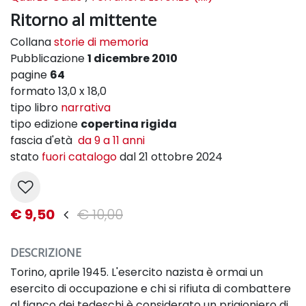
Ritorno al mittente
Collana
storie di memoria
Pubblicazione
1 dicembre 2010
pagine
64
formato 13,0 x 18,0
tipo libro
narrativa
tipo edizione
copertina rigida
fascia d'età
da 9 a 11 anni
stato
fuori catalogo
dal 21 ottobre 2024
€ 9,50
€ 10,00
DESCRIZIONE
Torino, aprile 1945. L'esercito nazista è ormai un
esercito di occupazione e chi si rifiuta di combattere
al fianco dei tedeschi è considerato un prigioniero di