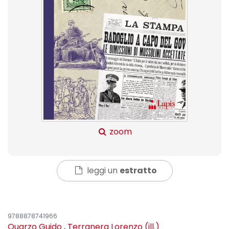
zoom
leggi un
estratto
9788878741966
Quarzo Guido
,
Terranera Lorenzo (ill.)