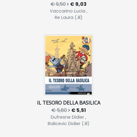
€ 9,50
€ 9,03
Vaccarino Lucia ,
Re Laura (.ill)
IL TESORO DELLA BASILICA
€ 5,80
€ 5,51
Dufresne Didier ,
Balicevic Didier (.ill)