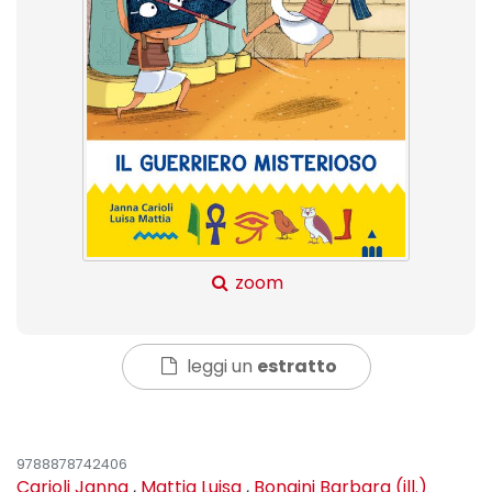
zoom
leggi un
estratto
9788878742406
Carioli Janna
,
Mattia Luisa
,
Bongini Barbara (ill.)