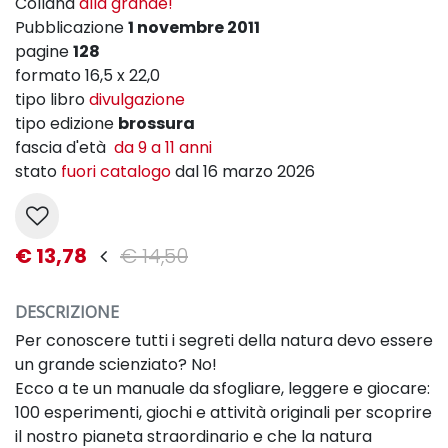
Collana
alla grande!
Pubblicazione
1 novembre 2011
pagine
128
formato 16,5 x 22,0
tipo libro
divulgazione
tipo edizione
brossura
fascia d'età
da 9 a 11 anni
stato
fuori catalogo
dal 16 marzo 2026
€ 13,78
€ 14,50
DESCRIZIONE
Per conoscere tutti i segreti della natura devo essere
un grande scienziato? No!
Ecco a te un manuale da sfogliare, leggere e giocare:
100 esperimenti, giochi e attività originali per scoprire
il nostro pianeta straordinario e che la natura