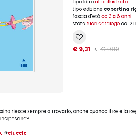
tipo libro
albo illustrato
tipo edizione
copertina ri
fascia d'età
da 3 a 6 anni
stato
fuori catalogo
dal 21
€ 9,31
€ 9,80
essina riesce sempre a trovarlo, anche quando il Re e la Re
rincipessina?
,
#
ciuccio