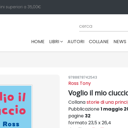
ini superiori a 35,00€
(CURRENT)
HOME
LIBRI
AUTORI
COLLANE
NEWS
9788878742543
Ross Tony
Voglio il mio ciucci
Collana
storie di una princ
Pubblicazione
1 maggio 2
pagine
32
formato 23,5 x 26,4