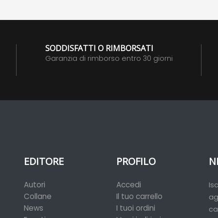
SODDISFATTI O RIMBORSATI
Garanzia di rimborso entro 30 giorni
EDITORE
PROFILO
N
Autori
Accedi
Is
Collane
Il tuo carrello
ag
News
I tuoi ordini
ca