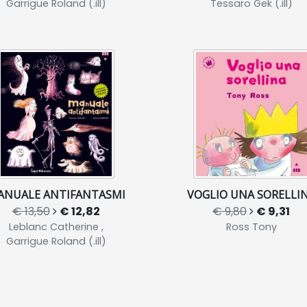
Garrigue Roland (.ill)
Tessaro Gek (.ill)
ANUALE ANTIFANTASMI
VOGLIO UNA SORELLI
€ 13,50
€ 12,82
€ 9,80
€ 9,31
Leblanc Catherine ,
Ross Tony
Garrigue Roland (.ill)