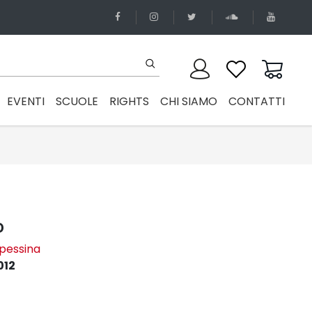
EVENTI
SCUOLE
RIGHTS
CHI SIAMO
CONTATTI
o
ipessina
012