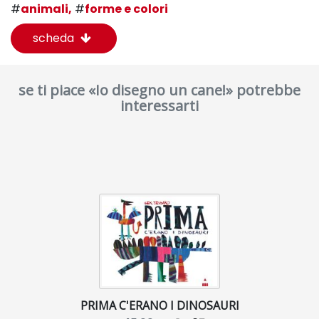
#
animali,
#
forme e colori
scheda
se ti piace «Io disegno un cane!» potrebbe
interessarti
PRIMA C'ERANO I DINOSAURI