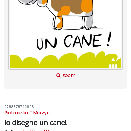
zoom
9788878742628
Pietruszka E Murzyn
Io disegno un cane!