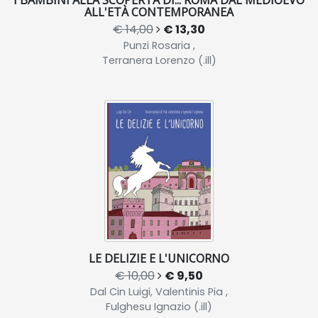
I BAMBINI ALLA SCOPERTA DI... ROMA DAL MEDIOEVO
ALL'ETÀ CONTEMPORANEA
€ 14,00
€ 13,30
Punzi Rosaria ,
Terranera Lorenzo (.ill)
LE DELIZIE E L'UNICORNO
€ 10,00
€ 9,50
Dal Cin Luigi, Valentinis Pia ,
Fulghesu Ignazio (.ill)