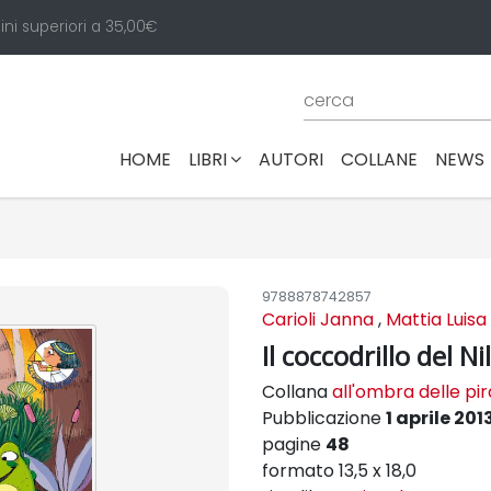
ini superiori a 35,00€
(CURRENT)
HOME
LIBRI
AUTORI
COLLANE
NEWS
9788878742857
Carioli Janna
,
Mattia Luisa
Il coccodrillo del Ni
Collana
all'ombra delle pi
Pubblicazione
1 aprile 201
pagine
48
formato 13,5 x 18,0