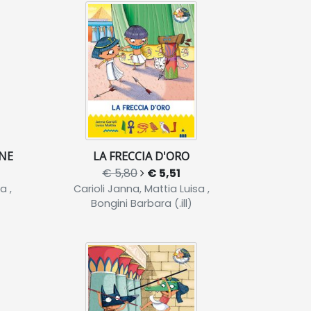
ONE
LA FRECCIA D'ORO
€ 5,80
€ 5,51
a ,
Carioli Janna, Mattia Luisa ,
Bongini Barbara (.ill)