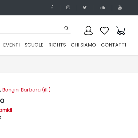
EVENTI
SCUOLE
RIGHTS
CHI SIAMO
CONTATTI
,
Bongini Barbara (ill.)
lo
ramidi
3