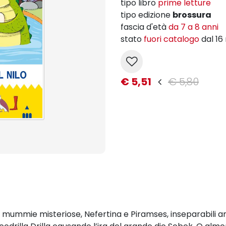
tipo libro
prime letture
tipo edizione
brossura
fascia d'età
da 7 a 8 anni
stato
fuori catalogo
dal 1
€ 5,51
€ 5,80
li e mummie misteriose, Nefertina e Piramses, inseparabili 