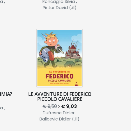
a ,
Roncaglia Silvia ,
Pintor David (.ill)
MMIA?
LE AVVENTURE DI FEDERICO
PICCOLO CAVALIERE
€ 9,50
€ 9,03
a ,
Dufresne Didier ,
Balicevic Didier (.ill)