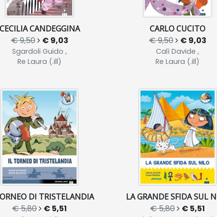
CECILIA CANDEGGINA
CARLO CUCITO
€ 9,50
€ 9,03
€ 9,50
€ 9,03
Sgardoli Guido ,
Calì Davide ,
Re Laura (.ill)
Re Laura (.ill)
TORNEO DI TRISTELANDIA
LA GRANDE SFIDA SUL N
€ 5,80
€ 5,51
€ 5,80
€ 5,51