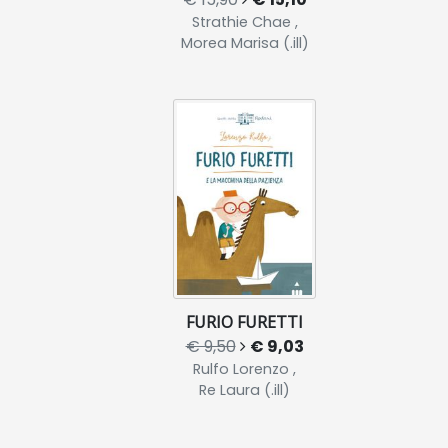
Strathie Chae ,
Morea Marisa (.ill)
FURIO FURETTI
€ 9,50
€ 9,03
Rulfo Lorenzo ,
Re Laura (.ill)