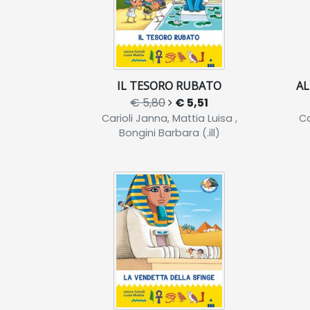
IL TESORO RUBATO
AL
€ 5,80
€ 5,51
Carioli Janna, Mattia Luisa ,
Ca
Bongini Barbara (.ill)