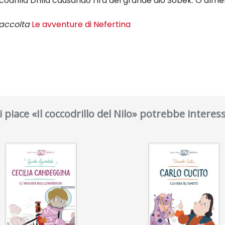
drilla Drilla causando l’ira del grande dio Sobek. O almen
accolta
Le avventure di Nefertina
ti piace «Il coccodrillo del Nilo» potrebbe interess