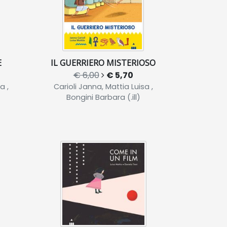
E
IL GUERRIERO MISTERIOSO
€ 6,00
€ 5,70
a ,
Carioli Janna, Mattia Luisa ,
Bongini Barbara (.ill)