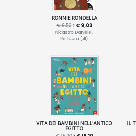
RONNIE RONDELLA
€ 9,50
€ 9,03
Nicastro Daniele ,
Re Laura (.ill)
VITA DEI BAMBINI NELL'ANTICO
IL 
EGITTO
€ 15,90
€ 15,10