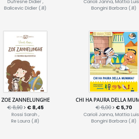
Dufresne Didier ,
Carioli Janna, Mattia Luis
Balicevic Didier (.ill)
Bongini Barbara (.ill)
ZOE ZANNELUNGHE
CHI HA PAURA DELLA MU
€ 8,90
€ 8,45
€ 6,00
€ 5,70
Rossi Sarah ,
Carioli Janna, Mattia Luis
Re Laura (.ill)
Bongini Barbara (.ill)