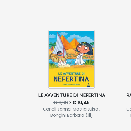
LE AVVENTURE DI NEFERTINA
R
€ 11,00
€ 10,45
Carioli Janna, Mattia Luisa ,
Ca
Bongini Barbara (.ill)