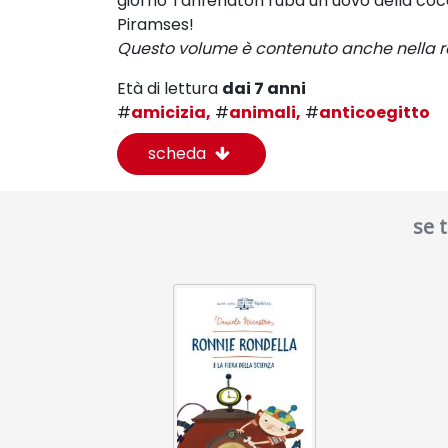
giorno Tanfenaton ruba un uovo della cocco
Piramses!
Questo volume è contenuto anche nella r
Età di lettura
dai 7 anni
#
amicizia,
#
animali,
#
anticoegitto
scheda
se 