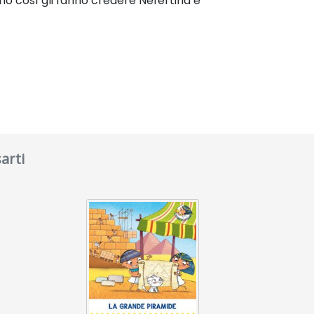
o così gli fanno credere Nefertina e
arti