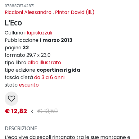
9788878742871
Riccioni Alessandro
,
Pintor David (ill.)
L'Eco
Collana
i lapislazzuli
Pubblicazione
1 marzo 2013
pagine
32
formato 29,7 x 23,0
tipo libro
albo illustrato
tipo edizione
copertina rigida
fascia d'età
da 3 a 6 anni
stato
esaurito
€ 12,82
€ 13,50
DESCRIZIONE
L’eco vive da secoli rintanato tra le sue montagne e