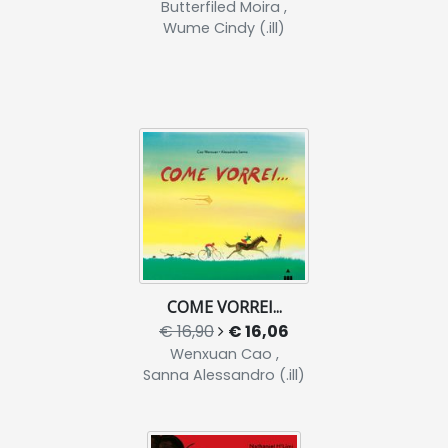
Butterfiled Moira ,
Wume Cindy (.ill)
COME VORREI...
€ 16,90
€ 16,06
Wenxuan Cao ,
Sanna Alessandro (.ill)