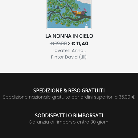
LA NONNA IN CIELO
€ 12,00
€ 11,40
Lavatelli Anna ,
Pintor David (.ill)
SPEDIZIONE & RESO GRATUITI
Spedizione nazionale gratuita per ordini superiori a 35,00 €
SODDISFATTI O RIMBORSATI
Garanzia di rimborso entro 30 giorni