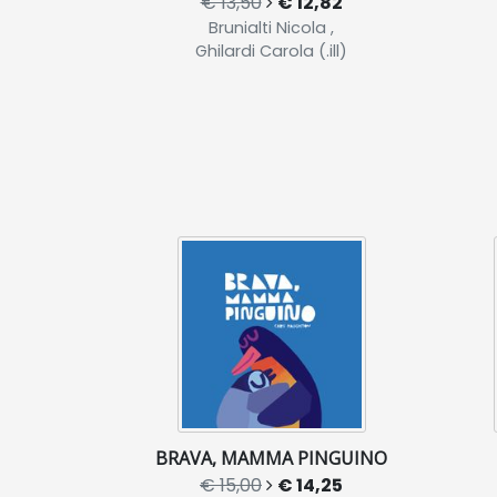
€ 13,50
€ 12,82
Brunialti Nicola ,
Ghilardi Carola (.ill)
BRAVA, MAMMA PINGUINO
€ 15,00
€ 14,25