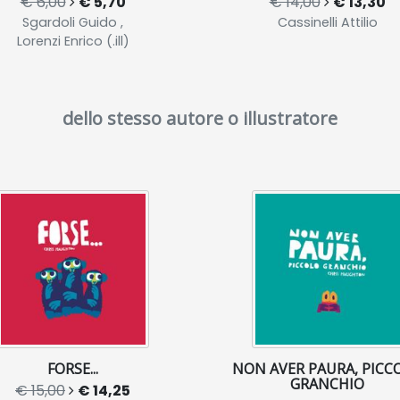
€ 6,00
€ 5,70
€ 14,00
€ 13,30
Sgardoli Guido ,
Cassinelli Attilio
Lorenzi Enrico (.ill)
dello stesso autore o illustratore
FORSE...
NON AVER PAURA, PICC
GRANCHIO
€ 15,00
€ 14,25