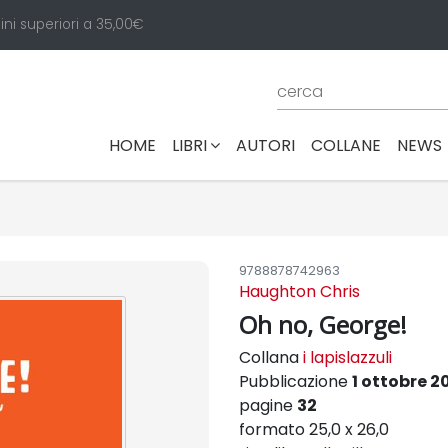
ini superiori a 35,00€
(CURRENT)
HOME
LIBRI
AUTORI
COLLANE
NEWS
9788878742963
Haughton Chris
Oh no, George!
Collana
i lapislazzuli
Pubblicazione
1 ottobre 2
pagine
32
formato 25,0 x 26,0