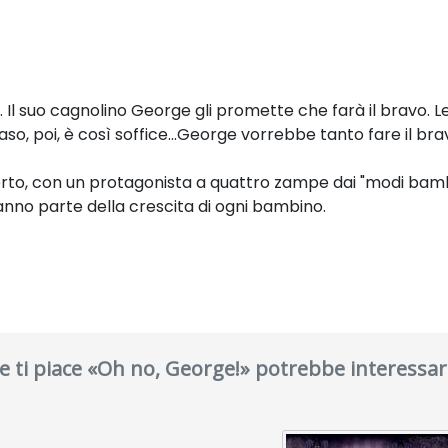
 Il suo cagnolino George gli promette che farà il bravo. L
aso, poi, è così soffice...George vorrebbe tanto fare il brav
e aperto, con un protagonista a quattro zampe dai "modi bam
 fanno parte della crescita di ogni bambino.
e ti piace «Oh no, George!» potrebbe interessar