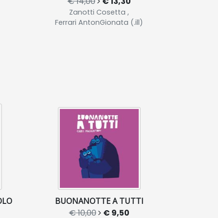
€ 14,00
€ 13,30
Zanotti Cosetta ,
Ferrari AntonGionata (.ill)
OLO
BUONANOTTE A TUTTI
€ 10,00
€ 9,50