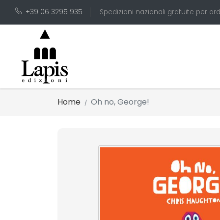
+39 06 3295 935
Spedizioni nazionali gratuite per ord
Home
Oh no, George!