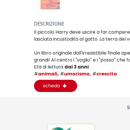
DESCRIZIONE
Il piccolo Harry deve uscire a far compere.
lasciata incustodita al gatto. La terra del v
Un libro originale dall'irresistibile final
grandi! Al centro i "voglio" e i "posso" che
Età di lettura
dai 3 anni
#
animali,
#
umorismo,
#
crescita
scheda
s