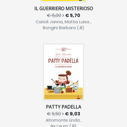
IL GUERRIERO MISTERIOSO
€ 6,00
€ 5,70
Carioli Janna, Mattia Luisa ,
Bongini Barbara (.ill)
PATTY PADELLA
€ 9,50
€ 9,03
Altomonte Linda ,
Re Laura (.ill)