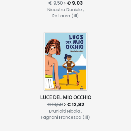
€ 9,50
€ 9,03
Nicastro Daniele ,
Re Laura (.ill)
LUCE DEL MIO OCCHIO
€ 13,50
€ 12,82
Brunialti Nicola ,
Fagnani Francesco (.ill)