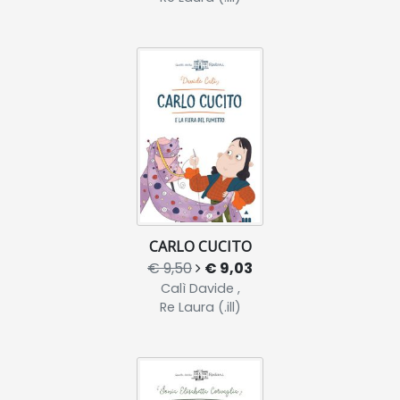
CARLO CUCITO
€ 9,50
€ 9,03
Calì Davide ,
Re Laura (.ill)