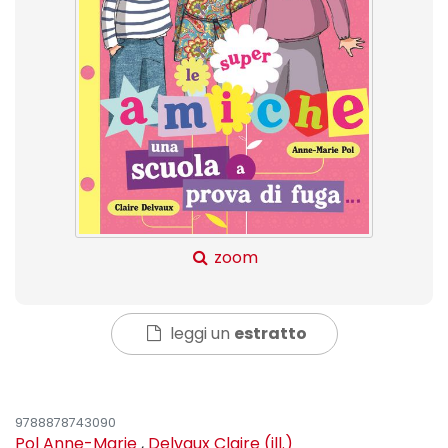
zoom
leggi un
estratto
9788878743090
Pol Anne-Marie
,
Delvaux Claire (ill.)