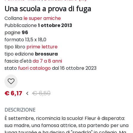
Una scuola a prova di fuga
Collana
le super amiche
Pubblicazione
1 ottobre 2013
pagine
96
formato 13,5 x 18,0
tipo libro
prime letture
tipo edizione
brossura
fascia d'età
da 7 a 8 anni
stato
fuori catalogo
dal 16 ottobre 2023
€ 6,17
€ 6,50
DESCRIZIONE
È settembre, ricomincia la scuola! Fleur è disperata:
sua madre, una famosa attrice, sta partendo per una
lunga tournée e ha deciso di "spedirla" in collegio. Ma