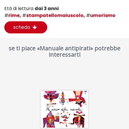
Età di lettura
dai 3 anni
#
rime,
#
stampatellomaiuscolo,
#
umorismo
scheda
se ti piace «Manuale antipirati» potrebbe
interessarti