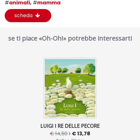
#
animali,
#
mamma
scheda
se ti piace «Oh-Oh!» potrebbe interessarti
LUIGI I RE DELLE PECORE
€ 14,50
€ 13,78