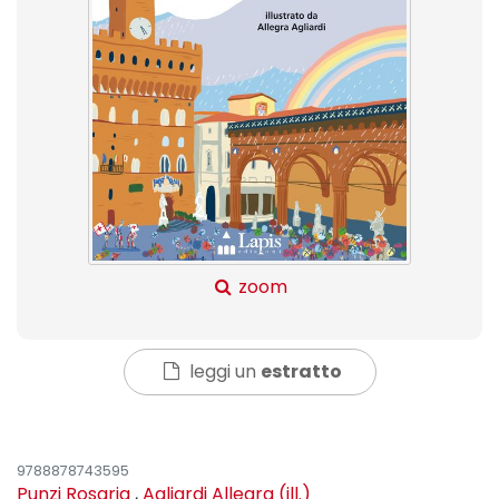
zoom
leggi un
estratto
9788878743595
Punzi Rosaria
,
Agliardi Allegra (ill.)