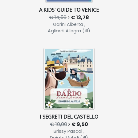
A KIDS' GUIDE TO VENICE
€ 14,50
€ 13,78
Garini Alberta ,
Agliardi Allegra (.ill)
I SEGRETI DEL CASTELLO
€ 10,00
€ 9,50
Brissy Pascal ,
Doigts Mehdi (.ill)