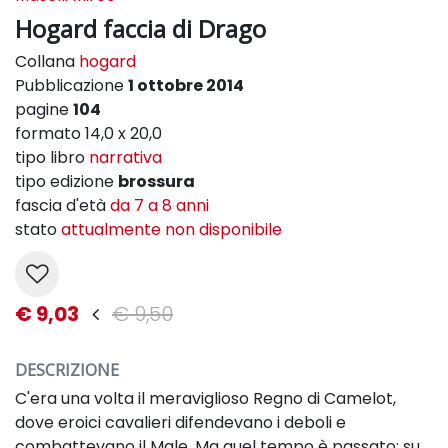
Hogard faccia di Drago
Collana
hogard
Pubblicazione
1 ottobre 2014
pagine
104
formato 14,0 x 20,0
tipo libro
narrativa
tipo edizione
brossura
fascia d'età
da 7 a 8 anni
stato
attualmente non disponibile
€ 9,03
€ 9,50
DESCRIZIONE
C'era una volta il meraviglioso Regno di Camelot,
dove eroici cavalieri difendevano i deboli e
combattevano il Male. Ma quel tempo è passato: su