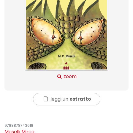
zoom
leggi un
estratto
9788878743618
Maselli Mirco