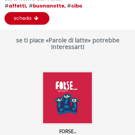
#
affetti,
#
buonanotte,
#
cibo
scheda
se ti piace «Parole di latte» potrebbe
interessarti
FORSE...