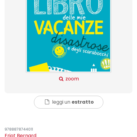
zoom
leggi un
estratto
9788878744011
Friot Bernard