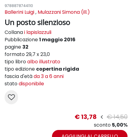
9788878744110
Ballerini Luigi
,
Mulazzani Simona (ill.)
Un posto silenzioso
Collana
i lapislazzuli
Pubblicazione
1 maggio 2016
pagine
32
formato 29,7 x 23,0
tipo libro
albo illustrato
tipo edizione
copertina rigida
fascia d'età
da 3 a 6 anni
stato
disponibile
€ 13,78
€ 14,50
sconto
5,00%
AGGIUNGI AL CARRELLO