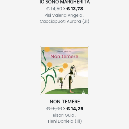
IO SONO MARGHERITA
€ 14,50
€ 13,78
Pisi Valeria Angela ,
Cacciapuoti Aurora (.ill)
NON TEMERE
€ 15,00
€ 14,25
Risari Guia ,
Tieni Daniela (.ill)