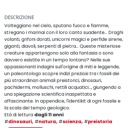
DESCRIZIONE
Volteggiano nel cielo, sputano fuoco e fiamme,
stregano i marinai con il loro canto suadente... Draghi
volanti, grifoni dorati, unicorni magici e perfide sirene,
giganti, diavoli, serpenti di pietra... Queste misteriose
creature appartengono solo alla fantasia o sono
davvero esistite in un tempo lontano? Nelle sue
appassionanti indagini sull'origine di miti e leggende,
un paleontologo scopre indizi preziosi tra i fossili dei
più straordinari animali preistorici, dinosauri,
pachidermi, molluschi, rettili acquatici..., giungendo a
una spiegazione scientifica inaspettata e
affascinante. In appendice, l'identikit di ogni fossile e
la scala del tempo geologico.
Età di lettura
dagli 11 anni
#
dinosauri,
#
natura,
#
scienza,
#
preistoria