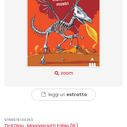
zoom
leggi un
estratto
9788878744363
Ticli Dino
,
Magnasciutti Fabio (ill.)