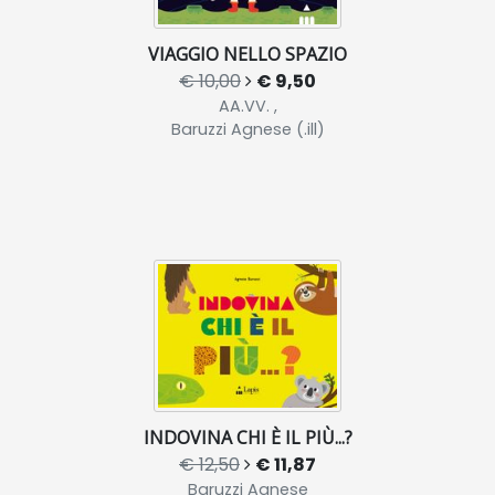
VIAGGIO NELLO SPAZIO
€ 10,00
€ 9,50
AA.VV. ,
Baruzzi Agnese (.ill)
INDOVINA CHI È IL PIÙ...?
€ 12,50
€ 11,87
Baruzzi Agnese