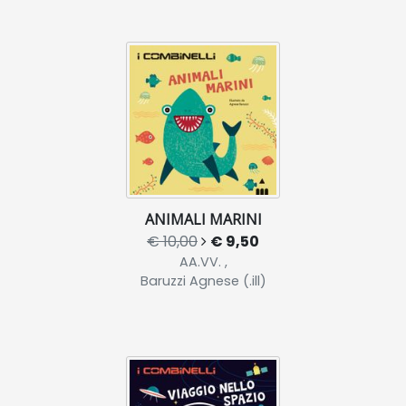
ANIMALI MARINI
€ 10,00
€ 9,50
AA.VV. ,
Baruzzi Agnese (.ill)