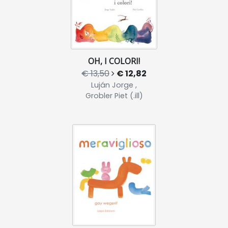
OH, I COLORI!
€ 13,50
€ 12,82
Luján Jorge ,
Grobler Piet (.ill)