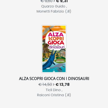
€ 9,80
€ 9,31
Quarzo Guido ,
Monetti Fabrizio (.ill)
ALZA SCOPRI GIOCA CON I DINOSAURI
€ 14,50
€ 13,78
Ticli Dino ,
Raiconi Cristina (.ill)