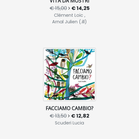
VITA DA MOSTRI
€ 15,00
€ 14,25
Clément Loïc ,
Arnal Julien (.ill)
FACCIAMO CAMBIO?
€ 13,50
€ 12,82
Scuderi Lucia