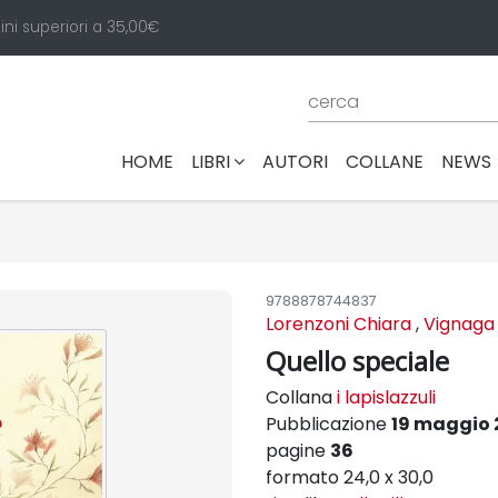
ini superiori a 35,00€
(CURRENT)
HOME
LIBRI
AUTORI
COLLANE
NEWS
9788878744837
Lorenzoni Chiara
,
Vignaga 
Quello speciale
Collana
i lapislazzuli
Pubblicazione
19 maggio 
pagine
36
formato 24,0 x 30,0