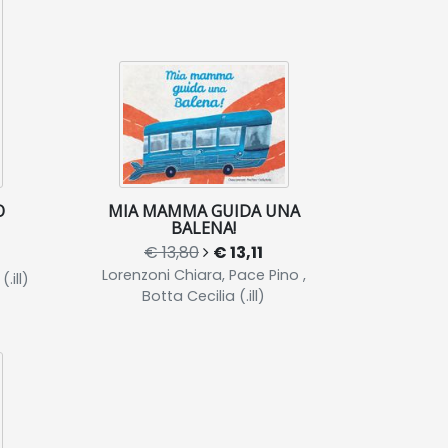
O
MIA MAMMA GUIDA UNA
BALENA!
€ 13,80
€ 13,11
Lorenzoni Chiara, Pace Pino ,
ill)
Botta Cecilia (.ill)