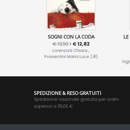
SOGNI CON LA CODA
LE
€ 13,50
€ 12,82
Lorenzoni Chiara ,
Possentini Maria Luce (.ill)
Vig
SPEDIZIONE & RESO GRATUITI
Spedizione nazionale gratuita per ordini
superiori a 35,00 €