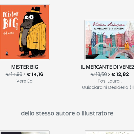
MISTER BIG
IL MERCANTE DI VENEZ
€ 14,90
€ 14,16
€ 13,50
€ 12,82
Vere Ed
Tosi Laura ,
Guicciardini Desideria (.il
dello stesso autore o illustratore