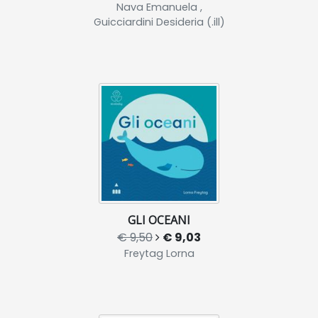
Nava Emanuela ,
Guicciardini Desideria (.ill)
GLI OCEANI
€ 9,50
€ 9,03
Freytag Lorna