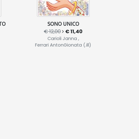
TO
SONO UNICO
€ 12,00
€ 11,40
Carioli Janna ,
Ferrari AntonGionata (.ill)