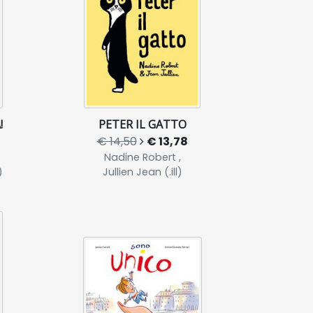
!
PETER IL GATTO
€ 14,50
€ 13,78
Nadine Robert ,
)
Jullien Jean (.ill)