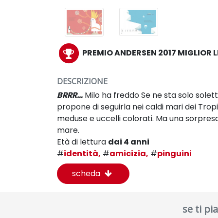
PREMIO ANDERSEN 2017 MIGLIOR L
DESCRIZIONE
BRRR…
Milo ha freddo Se ne sta solo solett
propone di seguirla nei caldi mari dei Trop
meduse e uccelli colorati. Ma una sorpresa 
mare.
Età di lettura
dai 4 anni
#
identità,
#
amicizia,
#
pinguini
scheda
se ti p