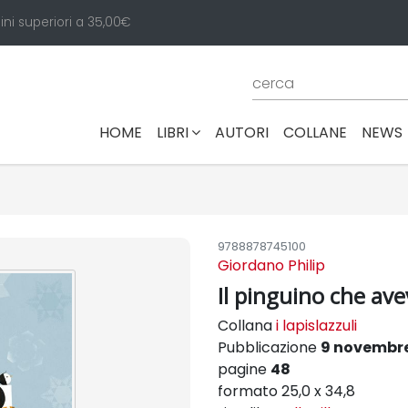
ini superiori a 35,00€
(CURRENT)
HOME
LIBRI
AUTORI
COLLANE
NEWS
9788878745100
Giordano Philip
Il pinguino che av
Collana
i lapislazzuli
Pubblicazione
9 novembre
pagine
48
formato 25,0 x 34,8