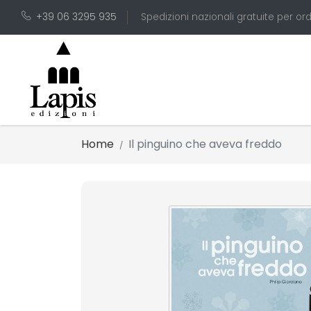
+39 06 3295 935
Spedizioni nazionali gratuite per ord
Home
Il pinguino che aveva freddo