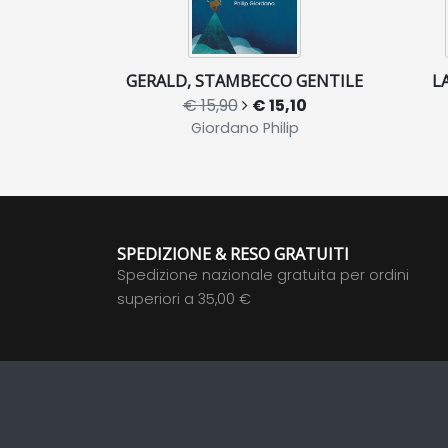
GERALD, STAMBECCO GENTILE
L
€ 15,90
€ 15,10
Giordano Philip
SPEDIZIONE & RESO GRATUITI
Spedizione nazionale gratuita per ordini
superiori a 35,00 €