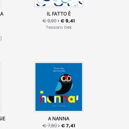
LA
IL FATTO È
€ 9,90
€ 9,41
Tessaro Gek
l)
IE
A NANNA
€ 7,80
€ 7,41