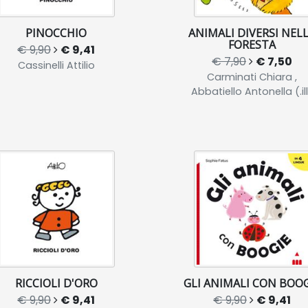
PINOCCHIO
ANIMALI DIVERSI NEL
FORESTA
€ 9,90
€ 9,41
€ 7,90
€ 7,50
Cassinelli Attilio
Carminati Chiara ,
Abbatiello Antonella (.il
RICCIOLI D'ORO
GLI ANIMALI CON BOOG
€ 9,90
€ 9,41
€ 9,90
€ 9,41