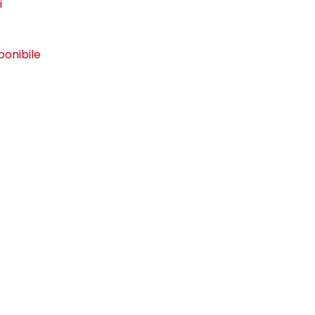
i
ponibile
zoom