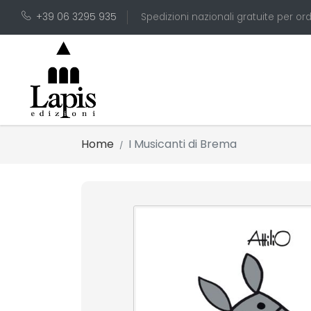
+39 06 3295 935
Spedizioni nazionali gratuite per ord
Home
I Musicanti di Brema