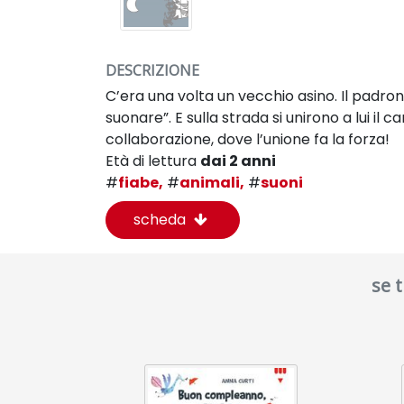
DESCRIZIONE
C’era una volta un vecchio asino. Il padro
suonare”. E sulla strada si unirono a lui il 
collaborazione, dove l’unione fa la forza!
Età di lettura
dai 2 anni
#
fiabe,
#
animali,
#
suoni
scheda
se 