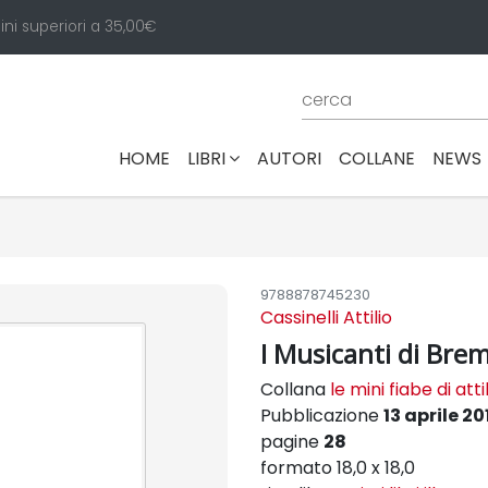
ini superiori a 35,00€
(CURRENT)
HOME
LIBRI
AUTORI
COLLANE
NEWS
9788878745230
Cassinelli Attilio
I Musicanti di Bre
Collana
le mini fiabe di atti
Pubblicazione
13 aprile 20
pagine
28
formato 18,0 x 18,0