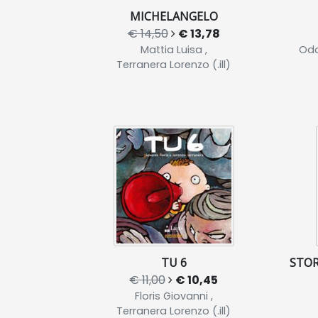
MICHELANGELO
€ 14,50
€ 13,78
Mattia Luisa ,
Odd
Terranera Lorenzo (.ill)
TU 6
STOR
€ 11,00
€ 10,45
Floris Giovanni ,
Terranera Lorenzo (.ill)