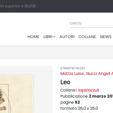
ini superiori a 35,00€
(CURRENT)
HOME
LIBRI
AUTORI
COLLANE
NEWS
9788878745261
Mattia Luisa
,
Nucci Angeli 
Leo
Collana
i lapislazzuli
Pubblicazione
2 marzo 20
pagine
52
formato 26,0 x 26,0