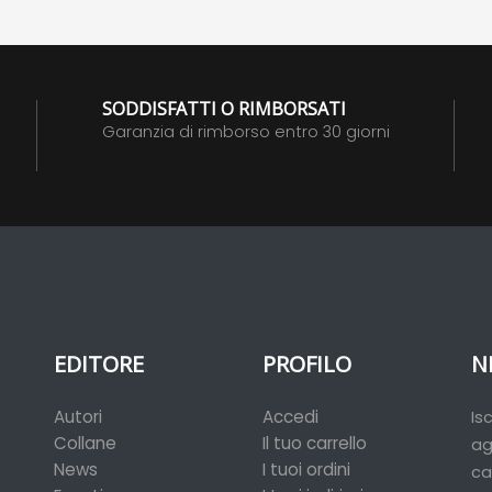
SODDISFATTI O RIMBORSATI
Garanzia di rimborso entro 30 giorni
EDITORE
PROFILO
N
Autori
Accedi
Is
Collane
Il tuo carrello
ag
News
I tuoi ordini
ca