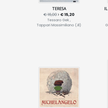
TERESA
I
€ 16,00
€ 15,20
Tessaro Gek ,
Tappari Massimiliano (.ill)
G