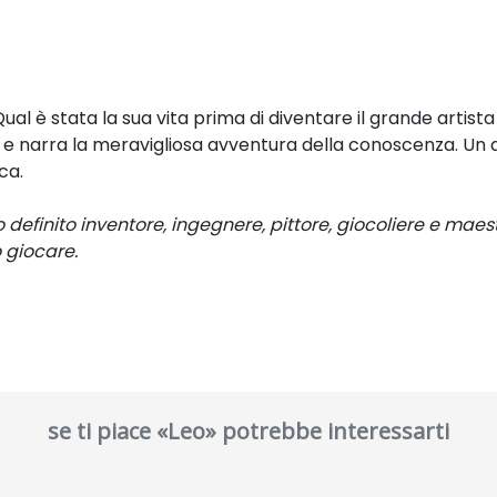
Qual è stata
la sua vita prima di diventare il grande artist
a e narra
la meravigliosa avventura della conoscenza.
Un 
ca.
efinito inventore, ingegnere, pittore, giocoliere e maes
 giocare.
se ti piace «Leo» potrebbe interessarti