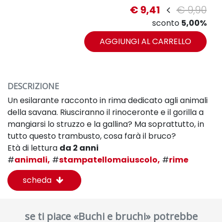
€ 9,41
€ 9,90
sconto
5,00%
AGGIUNGI AL CARRELLO
DESCRIZIONE
Un esilarante racconto in rima dedicato agli animali
della savana. Riusciranno il rinoceronte e il gorilla a
mangiarsi lo struzzo e la gallina? Ma soprattutto, in
tutto questo trambusto, cosa farà il bruco?
Età di lettura
da 2 anni
#
animali,
#
stampatellomaiuscolo,
#
rime
scheda
se ti piace «Buchi e bruchi» potrebbe