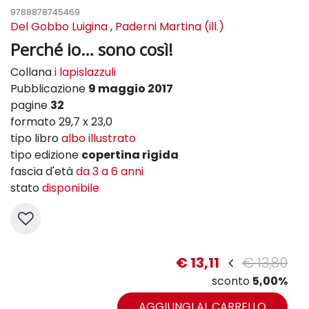
9788878745469
Del Gobbo Luigina
,
Paderni Martina (ill.)
Perché io… sono così!
Collana
i lapislazzuli
Pubblicazione
9 maggio 2017
pagine
32
formato 29,7 x 23,0
tipo libro
albo illustrato
tipo edizione
copertina rigida
fascia d'età
da 3 a 6 anni
stato
disponibile
€ 13,11
€ 13,80
sconto
5,00%
AGGIUNGI AL CARRELLO