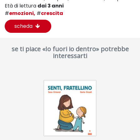
Età di lettura
dai 3 anni
#
emozioni,
#
crescita
scheda
se ti piace «Io fuori io dentro» potrebbe
interessarti