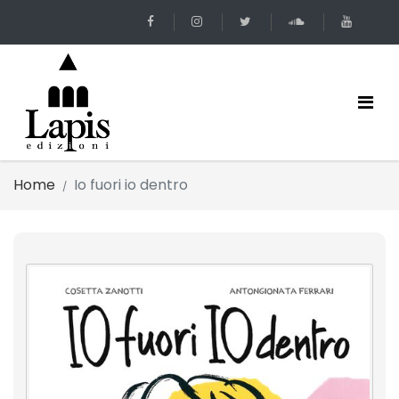
Home
Io fuori io dentro