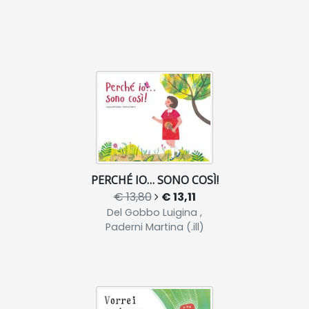
PERCHÉ IO… SONO COSÌ!
€ 13,80
€ 13,11
Del Gobbo Luigina ,
Paderni Martina (.ill)