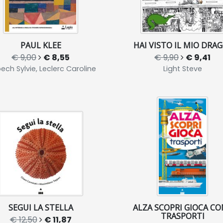
PAUL KLEE
HAI VISTO IL MIO DRA
€ 9,00
€ 8,55
€ 9,90
€ 9,41
ech Sylvie, Leclerc Caroline
Light Steve
SEGUI LA STELLA
ALZA SCOPRI GIOCA CO
TRASPORTI
€ 12,50
€ 11,87