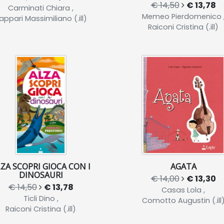
€ 14,50
€ 13,78
Carminati Chiara ,
Memeo Pierdomenico 
appari Massimiliano (.ill)
Raiconi Cristina (.ill)
ZA SCOPRI GIOCA CON I
AGATA
DINOSAURI
€ 14,00
€ 13,30
€ 14,50
€ 13,78
Casas Lola ,
Ticli Dino ,
Comotto Augustin (.ill
Raiconi Cristina (.ill)