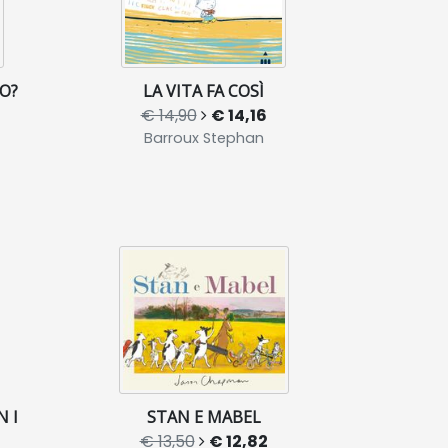
GO?
LA VITA FA COSÌ
€ 14,90
€ 14,16
Barroux Stephan
N I
STAN E MABEL
€ 13,50
€ 12,82