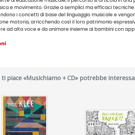
te di educazione musicale, il percorso si articola in una 
usica e movimento. Grazie a semplici ma efficaci tecniche
dono i concetti di base del linguaggio musicale e vengono 
one motoria, arricchendo così il loro patrimonio espressivo
gere ad alta voce e da animare insieme ai bambini con app
oni
 ti piace «Musichiamo + CD» potrebbe interessa