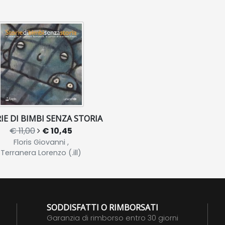
IE DI BIMBI SENZA STORIA
€ 11,00
€ 10,45
Floris Giovanni ,
Terranera Lorenzo (.ill)
SODDISFATTI O RIMBORSATI
Garanzia di rimborso entro 30 giorni