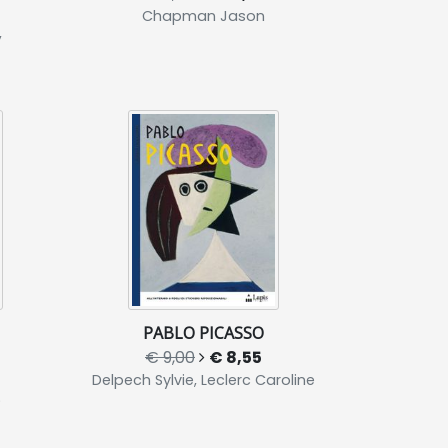
Chapman Jason
,
PABLO PICASSO
€ 9,00
€ 8,55
Delpech Sylvie, Leclerc Caroline
)