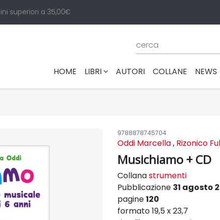
ini superiori a 35,00€
(CURRENT)
HOME
LIBRI
AUTORI
COLLANE
NEWS
9788878745704
Oddi Marcella
,
Rizonico Fu
Musichiamo + CD
Collana
strumenti
Pubblicazione
31 agosto 2
pagine
120
formato 19,5 x 23,7