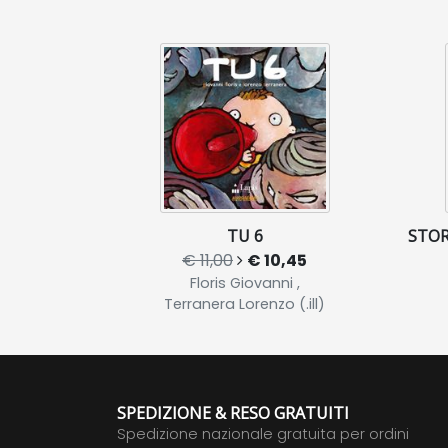
TU 6
STOR
€ 11,00
€ 10,45
Floris Giovanni ,
Terranera Lorenzo (.ill)
SPEDIZIONE & RESO GRATUITI
Spedizione nazionale gratuita per ordini