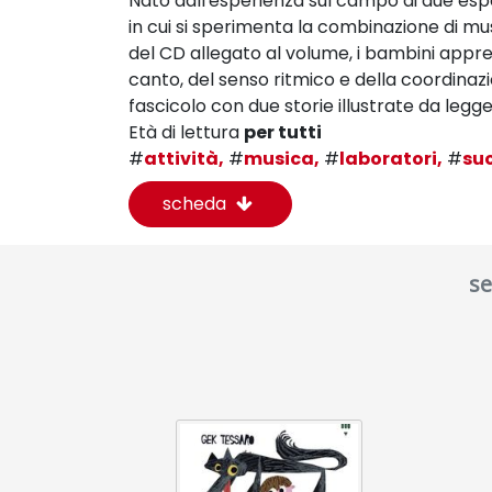
Nato dall'esperienza sul campo di due esper
in cui si sperimenta la combinazione di m
del CD allegato al volume, i bambini appren
canto, del senso ritmico e della coordinazi
fascicolo con due storie illustrate da leg
Età di lettura
per tutti
#
attività,
#
musica,
#
laboratori,
#
su
scheda
se