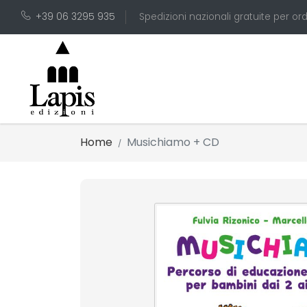
+39 06 3295 935
Spedizioni nazionali gratuite per ord
Home
Musichiamo + CD