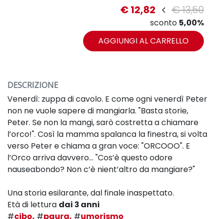
€ 12,82
€ 13,50
sconto
5,00%
AGGIUNGI AL CARRELLO
DESCRIZIONE
Venerdì: zuppa di cavolo. E come ogni venerdì Peter
non ne vuole sapere di mangiarla. "Basta storie,
Peter. Se non la mangi, sarò costretta a chiamare
l’orco!". Così la mamma spalanca la finestra, si volta
verso Peter e chiama a gran voce: "ORCOOO". E
l’Orco arriva davvero... "Cos’è questo odore
nauseabondo? Non c’è nient’altro da mangiare?"
Una storia esilarante, dal finale inaspettato.
Età di lettura
dai 3 anni
#
cibo,
#
paura,
#
umorismo