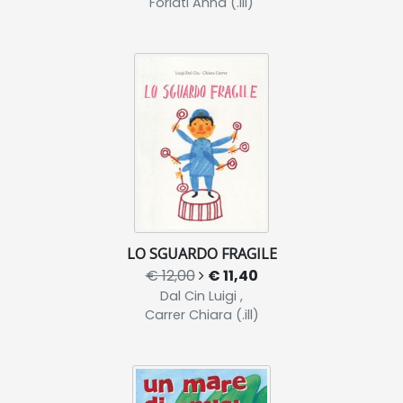
Forlati Anna (.ill)
LO SGUARDO FRAGILE
€ 12,00
€ 11,40
Dal Cin Luigi ,
Carrer Chiara (.ill)