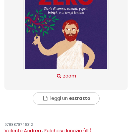
zoom
leggi un
estratto
9788878746312
Valente Andrea
,
Fulghesu Ignazio (ill.)