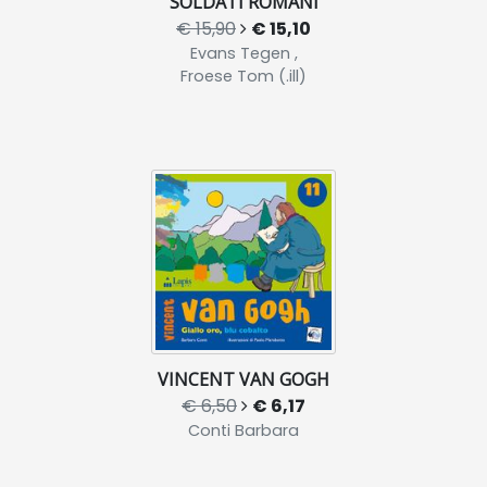
SOLDATI ROMANI
€ 15,90
€ 15,10
Evans Tegen ,
Froese Tom (.ill)
VINCENT VAN GOGH
€ 6,50
€ 6,17
Conti Barbara