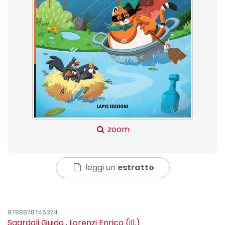
zoom
leggi un
estratto
9788878746374
Sgardoli Guido
,
Lorenzi Enrico (ill.)